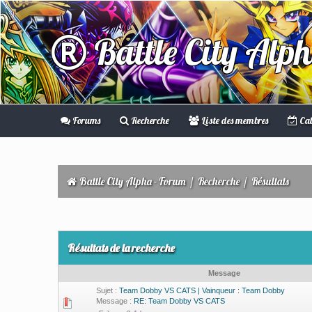
Battle City Alp
Forums
Recherche
Liste des membres
Cal
Battle City Alpha - Forum
/
Recherche
/
Résultats
Résultats de la recherche
Message
Sujet :
Team Dobby VS CATS | Vainqueur : Team Dobby
Message :
RE: Team Dobby VS CATS