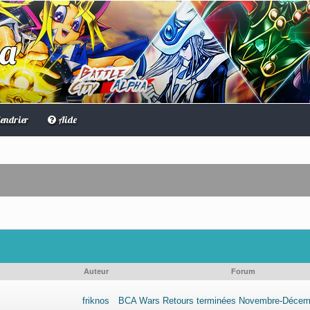
ha
endrier
Aide
Auteur
Forum
friknos
BCA Wars Retours terminées Novembre-Décem