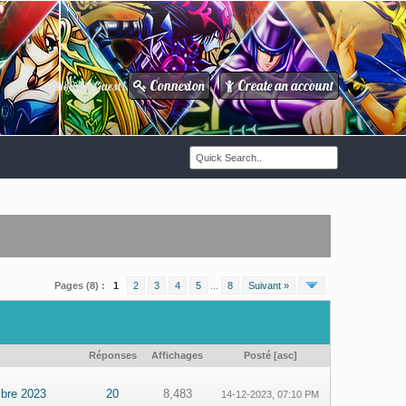
Connexion
Create an account
Howdy Guest!
/
Pages (8) :
1
2
3
4
5
...
8
Suivant »
Réponses
Affichages
Posté
[
asc
]
bre 2023
20
8,483
14-12-2023, 07:10 PM