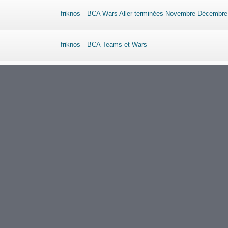
friknos
BCA Wars Aller terminées Novembre-Décembre
friknos
BCA Teams et Wars
friknos
BCA Ligue Mars 2022
friknos
BCA Ligue Mars 2022
friknos
BCA Ligue Mars 2022
friknos
BCA Ligue Mars 2022
friknos
BCA Ligue Mars 2022