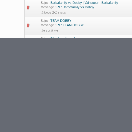
Sujet :
Barbafamily vs Dobby | Vainqueur : Barbafamily
Message :
RE: Barbafamily vs Dobby
friknos 2-1 syrus
Sujet :
TEAM DOBBY
Message :
RE: TEAM DOBBY
Je confirme
Sujet :
Résultats Ligue 3
Message :
RE: Résultats Ligue 3
Tour 3 Friknos 2-0 Unex
Sujet :
Résultats Ligue 3
Message :
RE: Résultats Ligue 3
Tour 12: Friknos 2-1 Lyrical
Sujet :
Résultats Ligue 3
Message :
RE: Résultats Ligue 3
Tour 4: Friknos 2-1 User
Sujet :
Résultats Ligue 3
Message :
RE: Résultats Ligue 3
Tour 10: Friknos 2-0 Djosmy
Sujet :
Résultats Ligue 3
Message :
RE: Résultats Ligue 3
Tour 6: Friknos 2-0 BushiNoNeko
Sujet :
Résultats Ligue 3