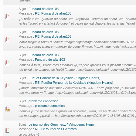
servant...
Sujet :
Funcard de allan103
Message :
RE: Funcard de allan103
j'ai prévue les "guerrier du coeur" les "keyblade - artefact du coeur" les "bouclie
et les "sceptre - artefact du coeur" et genre donald dingo et les tic et tac (jeton) 
Sujet :
Funcard de allan103
Message :
RE: Funcard de allan103
carte piege: le reveil du coeur [Image: http://image.noelshack.com/minis/2016/0
xyz: sora souvenance - guerrier du coeur [Image: http://image.noelshack.com/m
Sujet :
Funcard de allan103
Message :
Funcard de allan103
bonsoir à tous, voicie mes funcards =) j'espere qu'elles vous plairont : theme 
de terrain: le chateau de l'oubli [Image: http://image.noelshack.com/minis/2016/0
Sujet :
FunSet Porteur de la Keyblade (Kingdom Hearts)
Message :
RE: FunSet Porteur de la Keyblade (Kingdom Hearts)
[Image: http://image.noelshack.com/minis/2016/06...-carte.png] tiens j'ai fait u
tes monstres =) [Image: http://image.noelshack.com/minis/2016/06...-01245.png] [
Sujet :
probleme connexion
Message :
probleme connexion
bonjour je me permet de signaler un probleme , voila, j'essai de me connecter de
ce message apparait ... http://www.noelshack.com/2016-04-1454108456-0101.
Sujet :
Le tournoi des Gemmes.. / Vainqueurs Hemy
Message :
RE: Le tournoi des Gemmes..
je participe =)