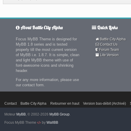
About Battle City Alpha
Quick Links
Focus MyBB Theme is designed for
Battle City Alpha
MyBB 1.8 series and is tested
Contact Us
properly till the most current version
Forum Team
of MyBB i.e. 1.8.7. It is simple, clean
Lite Version
and light MyBB theme with use of
font-awesome icons and shrinking
header.
For any more information, please use
our contact form.
Contact
Battle City Alpha
Retourner en haut
Version bas-débit (Archivé)
Moteur
MyBB
, © 2002-2026
MyBB Group
.
Focus MyBB Theme
by
WallBB