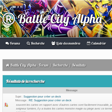
Battle City Alpha
Forums
Recherche
Liste des membres
Calendrier
Battle City Alpha - Forum
/
Recherche
/
Résultats
Résultats de la recherche
Message
Sujet :
Suggestion pour créer un deck
Message :
RE: Suggestion pour créer un deck
souvent les cartes en rapport avec d'autres cartes sont facilement trouvable, p
seigneur lumiere, il y a toutes les cartes monstre magie ou piege avec ce terme