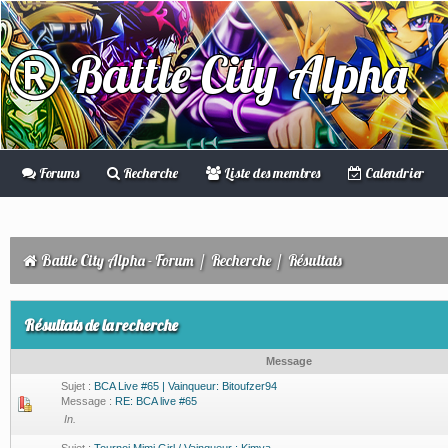
Battle City Alpha
Forums
Recherche
Liste des membres
Calendrier
Battle City Alpha - Forum
/
Recherche
/
Résultats
Résultats de la recherche
Message
Sujet :
BCA Live #65 | Vainqueur: Bitoufzer94
Message :
RE: BCA live #65
In.