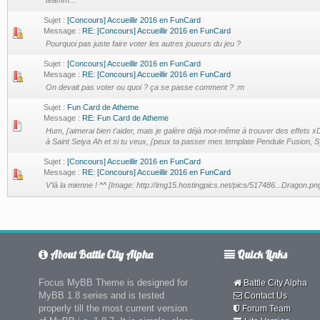
teamm...
Sujet :
[Concours] Accueillir 2016 en FunCard
Message :
RE: [Concours] Accueillir 2016 en FunCard
Pourquoi pas juste faire voter les autres joueurs du jeu ?
Sujet :
[Concours] Accueillir 2016 en FunCard
Message :
RE: [Concours] Accueillir 2016 en FunCard
On devait pas voter ou quoi ? ça se passe comment ? :m
Sujet :
Fun Card de Atheme
Message :
RE: Fun Card de Atheme
Hum, j'aimerai bien t'aider, mais je galère déjà moi-même à trouver des effets xD
à Saint Seiya Ah et si tu veux, j'peux ta passer mes template Pendule Fusion, Sy
Sujet :
[Concours] Accueillir 2016 en FunCard
Message :
RE: [Concours] Accueillir 2016 en FunCard
V'là la mienne ! ^^ [Image: http://img15.hostingpics.net/pics/517486...Dragon.pn
About Battle City Alpha
Quick Links
Focus MyBB Theme is designed for
Battle City Alpha
MyBB 1.8 series and is tested
Contact Us
properly till the most current version
Forum Team