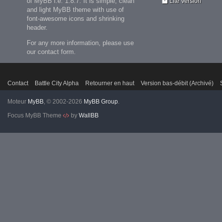
of MyBB i.e. 1.8.7. It is simple, clean
Lite Version
and light MyBB theme with use of
font-awesome icons and shrinking
header.
For any more information, please use
our contact form.
Contact
Battle City Alpha
Retourner en haut
Version bas-débit (Archivé)
Moteur
MyBB
, © 2002-2026
MyBB Group
.
Focus MyBB Theme
by
WallBB