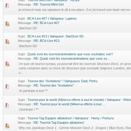
Sujet :
Tournoi Mimi Girl / Vainqueur : Kimya
Message :
RE: Tournoi Mimi Girl
je m'inscrit mais ma signature le dit à ma place :3 et j'ai trouvé une faute rien 
Sujet :
BCA-Live #27 | Vainqueur: Lapinou
Message :
RE: BCA-Live #27
StarDust-SD
Sujet :
BCA-Live #13 | Vainqueur: StarDust-SD
Message :
RE: BCA-Live #13
StarDust-SD
Sujet :
Quels sont les tournois/animations que vous souhaitez voir?
Message :
RE: Quels sont les tournois/animations que vous so...
Un type de tournoi sympa, ça pourrait être les tournois Structure Deck, en gros,
carte comprise dans un Deck de Structure (par exemple Seigneur Lumière, don
u...
Sujet :
Tournoi des "évolutions" / Vainqueurs Dadi, Porky
Message :
RE: Tournoi des "évolutions"
Je participe à tout ^^
Sujet :
Tournoi pour le world (Minerva offerte à tout le monde) / Vainqueur : Rhin
Message :
RE: Tournoi pour le world (Minerva offerte à tout ...
J'participe ! ^^
Sujet :
Tournoi Tag Equipes aléatoires! / Vainqueur : Hemy / Porkyra
Message :
RE: Tournoi Tag Equipes aléatoires!
Why not, j'participe Deck 1 : Gimme Monster Deck 2 : Dragon ( Blue-Eyes, Re