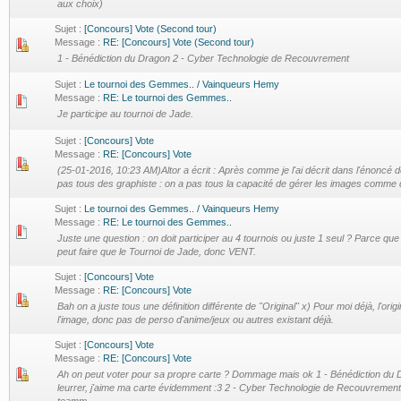
aux choix)
Sujet :
[Concours] Vote (Second tour)
Message :
RE: [Concours] Vote (Second tour)
1 - Bénédiction du Dragon 2 - Cyber Technologie de Recouvrement
Sujet :
Le tournoi des Gemmes.. / Vainqueurs Hemy
Message :
RE: Le tournoi des Gemmes..
Je participe au tournoi de Jade.
Sujet :
[Concours] Vote
Message :
RE: [Concours] Vote
(25-01-2016, 10:23 AM)Altor a écrit : Après comme je l'ai décrit dans l'énoncé 
pas tous des graphiste : on a pas tous la capacité de gérer les images comme
Sujet :
Le tournoi des Gemmes.. / Vainqueurs Hemy
Message :
RE: Le tournoi des Gemmes..
Juste une question : on doit participer au 4 tournois ou juste 1 seul ? Parce que
peut faire que le Tournoi de Jade, donc VENT.
Sujet :
[Concours] Vote
Message :
RE: [Concours] Vote
Bah on a juste tous une définition différente de "Original" x) Pour moi déjà, l'or
l'image, donc pas de perso d'anime/jeux ou autres existant déjà.
Sujet :
[Concours] Vote
Message :
RE: [Concours] Vote
Ah on peut voter pour sa propre carte ? Dommage mais ok 1 - Bénédiction du 
leurrer, j'aime ma carte évidemment :3 2 - Cyber Technologie de Recouvrement 