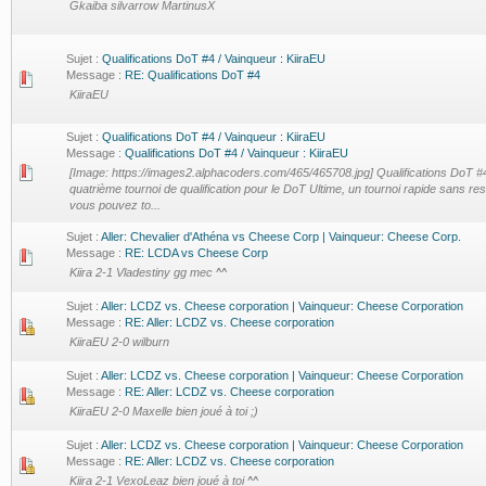
Gkaiba silvarrow MartinusX
Sujet :
Qualifications DoT #4 / Vainqueur : KiiraEU
Message :
RE: Qualifications DoT #4
KiiraEU
Sujet :
Qualifications DoT #4 / Vainqueur : KiiraEU
Message :
Qualifications DoT #4 / Vainqueur : KiiraEU
[Image: https://images2.alphacoders.com/465/465708.jpg] Qualifications DoT #4
quatrième tournoi de qualification pour le DoT Ultime, un tournoi rapide sans res
vous pouvez to...
Sujet :
Aller: Chevalier d'Athéna vs Cheese Corp | Vainqueur: Cheese Corp.
Message :
RE: LCDA vs Cheese Corp
Kiira 2-1 Vladestiny gg mec ^^
Sujet :
Aller: LCDZ vs. Cheese corporation | Vainqueur: Cheese Corporation
Message :
RE: Aller: LCDZ vs. Cheese corporation
KiiraEU 2-0 wilburn
Sujet :
Aller: LCDZ vs. Cheese corporation | Vainqueur: Cheese Corporation
Message :
RE: Aller: LCDZ vs. Cheese corporation
KiiraEU 2-0 Maxelle bien joué à toi ;)
Sujet :
Aller: LCDZ vs. Cheese corporation | Vainqueur: Cheese Corporation
Message :
RE: Aller: LCDZ vs. Cheese corporation
Kiira 2-1 VexoLeaz bien joué à toi ^^