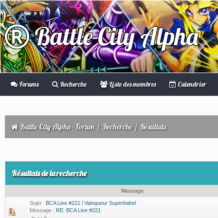
Battle City Alpha
Forums
Recherche
Liste des membres
Calendrier
Battle City Alpha - Forum
/
Recherche
/
Résultats
Résultats de la recherche
Message
Sujet :
BCA Live #221 l Vainqueur Superbabel
Message :
RE: BCA Live #221