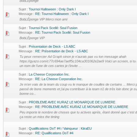
BobLÉponge
Sujet :
Tournoi Halloween : Only Dark l
Message :
RE: Tournoi Halloween : Only Dark l
BobLÉponge VIP Merci mon ami
Sujet :
Tournoi Pack Scellé: Soul Fusion
Message :
RE: Tournoi Pack Scellé: Soul Fusion
BobLÉponge VIP
Sujet :
Présentation de Deck - LS ABC
Message :
RE: Présentation de Deck - LS ABC
Tu peux remercier Ad Graph sinon je n'aurais pas vu ton message ahah
https://gyazo.com/c77c694ae7aeff5c104ca301062e2ae9 Voici un screen, si tu
un nom de l'une de ces cartes je t'invite ...
Sujet :
La Cheese Corporation Inc.
Message :
RE: La Cheese Corporation Inc.
Je m'en vais de la team du coup vu le manque de couilles de certains ... Merci po
passé de bons moments et j'ai pu contribuer à la team n1 de très loin donc je su
bonne co...
Sujet :
PROBLEME AVEC KURAZ LE MONARQUE DE LUMIERE
Message :
RE: PROBLEME AVEC KURAZ LE MONARQUE DE LUMIERE
Peu importe le nombre de choses que tu actives après, étant donné que c'est 
ça reste un miss the timing
Sujet :
Qualifications DoT #4 / Vainqueur : KiiraEU
Message :
RE: Qualifications DoT #4