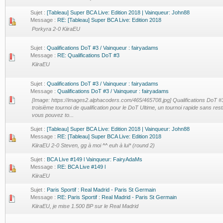
Sujet :
[Tableau] Super BCA Live: Edition 2018 | Vainqueur: John88
Message :
RE: [Tableau] Super BCA Live: Edition 2018
Porkyra 2-0 KiiraEU
Sujet :
Qualifications DoT #3 / Vainqueur : fairyadams
Message :
RE: Qualifications DoT #3
KiiraEU
Sujet :
Qualifications DoT #3 / Vainqueur : fairyadams
Message :
Qualifications DoT #3 / Vainqueur : fairyadams
[Image: https://images2.alphacoders.com/465/465708.jpg] Qualifications DoT #3
troisième tournoi de qualification pour le DoT Ultime, un tournoi rapide sans rest
vous pouvez to...
Sujet :
[Tableau] Super BCA Live: Edition 2018 | Vainqueur: John88
Message :
RE: [Tableau] Super BCA Live: Edition 2018
KiiraEU 2-0 Steven, gg à moi ^^ euh à lui* (round 2)
Sujet :
BCA Live #149 l Vainqueur: FairyAdaMs
Message :
RE: BCA Live #149 l
KiiraEU
Sujet :
Paris Sportif : Real Madrid - Paris St Germain
Message :
RE: Paris Sportif : Real Madrid - Paris St Germain
KiiraEU, je mise 1.500 BP sur le Real Madrid