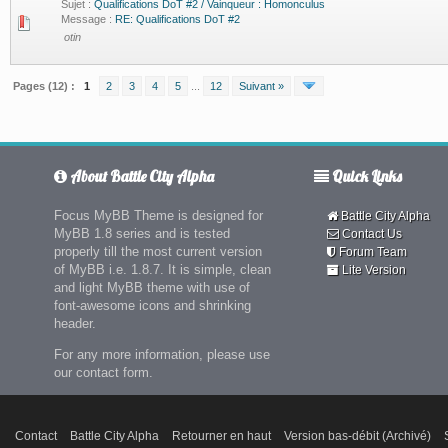
Sujet :
Qualifications DoT #2 / Vainqueur : Homonculus
Message :
RE: Qualifications DoT #2
otin
Pages (12) :
1
2
3
4
5
...
12
Suivant »
About Battle City Alpha
Quick Links
Focus MyBB Theme is designed for
Battle City Alpha
MyBB 1.8 series and is tested
Contact Us
properly till the most current version
Forum Team
of MyBB i.e. 1.8.7. It is simple, clean
Lite Version
and light MyBB theme with use of
font-awesome icons and shrinking
header.
For any more information, please use
our contact form.
Contact
Battle City Alpha
Retourner en haut
Version bas-débit (Archivé)