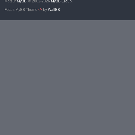
Moteur
MyBB
, © 2002-2026
MyBB Group
.
Focus MyBB Theme
by
WallBB