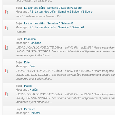
tour 2 wilburn vs salazar 2-1
Sujet :
La tour des défis : Semaine 2 Saison #1 Score
Message :
RE: La tour des défis : Semaine 2 Saison #1 Score
tour 10 wilburn vs wiracharasca 2-0
Sujet :
La tour des défis : Semaine 3 Saison #1
Message :
RE: La tour des défis : Semaine 3 Saison #1
Wilburn
Sujet :
Poséidon
Message :
Poséidon
LIEN DU CHALLONGE DATE Début : à 0h01 Fin : à 23h59 * Heure françai
INDIQUER SON SCORE ? Les scores doivent être obligatoirement postés par
membres ayant effectué le ...
Sujet :
Eole
Message :
Eole
LIEN DU CHALLONGE DATE Début : à 0h01 Fin : à 23h59 * Heure françai
INDIQUER SON SCORE ? Les scores doivent être obligatoirement postés par
membres ayant effectué le ...
Sujet :
Hadès
Message :
Hadès
LIEN DU CHALLONGE DATE Début : à 0h01 Fin : à 23h59 * Heure françai
INDIQUER SON SCORE ? Les scores doivent être obligatoirement postés par
membres ayant effectué le ...
Sujet :
Déméter
Message :
Déméter