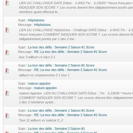
LIEN DU CHALLONGE DATE Début : à 0h01 Fin : à 23h59 * Heure françai
INDIQUER SON SCORE ? Les scores doivent être obligatoirement postés par
membres ayant effectué le...
Sujet :
Héphaïstos
Message :
Héphaïstos
LIEN DU CHALLONGE Héphaïstos - Challonge DATE Début : à 0h01 Fin : à 2
Heure française COMMENT INDIQUER SON SCORE ? Les scores doivent êt
obligatoirement postés par 1 des 2 me...
Sujet :
La tour des défis : Semaine 2 Saison #1 Score
Message :
RE: La tour des défis : Semaine 2 Saison #1 Score
tour 3 wilburn vs kiyo 2-1
Sujet :
La tour des défis : Semaine 2 Saison #1 Score
Message :
RE: La tour des défis : Semaine 2 Saison #1 Score
wilburn vs cmaewesome 2-1 tour 1
Sujet :
maison appolon
Message :
maison appolon
maison Appolon LIEN DU CHALLONGE DATE Début : Fin : à 23h59 * Heure f
COMMENT INDIQUER SON SCORE ? Les scores doivent être obligatoirement
1 des 2 membres ayant...
Sujet :
La tour des défis : Semaine 1 Saison #1 Score
Message :
RE: La tour des défis : Semaine 1 Saison #1 Score
Tour 11 wilburn vs salazar 0_2
Sujet :
La tour des défis : Semaine 2 Saison #1