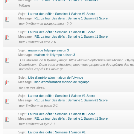
Message :
RE: La tour des défis : Semaine 2 Saison #1
Wilburn
Sujet :
La tour des défis : Semaine 1 Saison #1 Score
Message :
RE: La tour des défis : Semaine 1 Saison #1 Score
tour 9 wilburn vs wiraquorasca - 2-0
Sujet :
La tour des défis : Semaine 1 Saison #1 Score
Message :
RE: La tour des défis : Semaine 1 Saison #1 Score
tour 1 wilburn vs cma 2-0
Sujet :
maison de l'olympe saison 3
Message :
maison de l'olympe saison 3
Les Maisons de l'Olympe [Image: https://funweb.epfl.ch/les-sites/fichier...Olym
Description : Dans cette animations, nous vous proposons de rejoindre des m
nommées d'après les dieux gr...
Sujet :
idée d'amélioration maison de l'olympe
Message :
idée d'amélioration maison de l'olympe
donner vos idées:
Sujet :
La tour des défis : Semaine 1 Saison #1 Score
Message :
RE: La tour des défis : Semaine 1 Saison #1 Score
tour 6 wilburn vs gaete 2-1
Sujet :
La tour des défis : Semaine 1 Saison #1 Score
Message :
RE: La tour des défis : Semaine 1 Saison #1 Score
tour 4 wilburn vs kyo 2-1
Sujet :
La tour des défis : Semaine 1 Saison #1