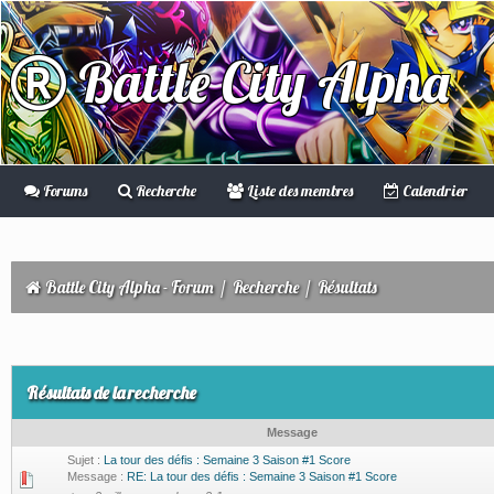
Battle City Alpha
Forums
Recherche
Liste des membres
Calendrier
Battle City Alpha - Forum
/
Recherche
/
Résultats
Résultats de la recherche
Message
Sujet :
La tour des défis : Semaine 3 Saison #1 Score
Message :
RE: La tour des défis : Semaine 3 Saison #1 Score