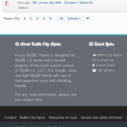
Message :
RE: La tour des défis : Semaine 1 Saison #1
Wilburn
Pages (34) :
1
2
3
4
5
...
34
Suivant »
About Battle City Alpha
Quick Links
Focus MyBB Theme is designed for
Battle City Alpha
MyBB 1.8 series and is tested
Contact Us
properly till the most current version
Forum Team
of MyBB i.e. 1.8.7. It is simple, clean
Lite Version
and light MyBB theme with use of
font-awesome icons and shrinking
header.
For any more information, please use
our contact form.
Contact
Battle City Alpha
Retourner en haut
Version bas-débit (Archivé)