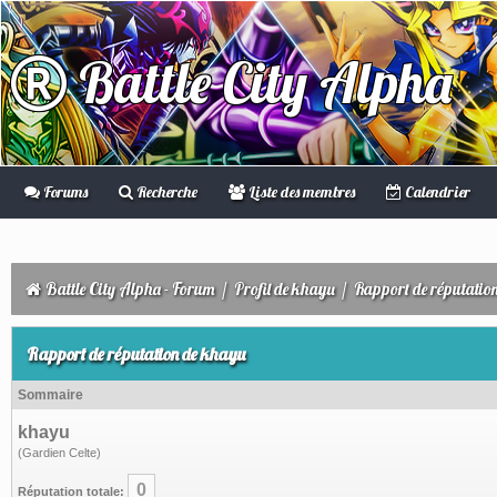
Battle City Alpha
Forums
Recherche
Liste des membres
Calendrier
Battle City Alpha - Forum
/
Profil de khayu
/
Rapport de réputatio
Rapport de réputation de khayu
Sommaire
khayu
(Gardien Celte)
0
Réputation totale: