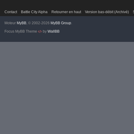
Contact
Battle City Alpha
Retourner en haut
Version bas-débit (Archivé)
Moteur
MyBB
, © 2002-2026
MyBB Group
.
Focus MyBB Theme
by
WallBB