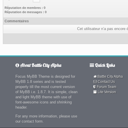
Réputation de membres : 0
Réputation de messages : 0
Commentaires
Cet utilisateur n’a pas encore 
About Battle City Alpha
Quick Links
Focus MyBB Theme is designed for
Battle City Alpha
MyBB 1.8 series and is tested
Contact Us
properly till the most current version
Forum Team
of MyBB i.e. 1.8.7. It is simple, clean
Lite Version
and light MyBB theme with use of
font-awesome icons and shrinking
header.
For any more information, please use
our contact form.