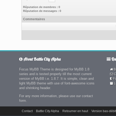
Réputation de membres : 0
Réputation de messages : 0
Commentaires
About Battle City Alpha
Qui
Focus MyBB Theme is designed for MyBB 1.8
Ba
series and is tested properly till the most current
C
version of MyBB i.e. 1.8.7. It is simple, clean and
F
light MyBB theme with use of font-awesome icons
L
and shrinking header.
For any more information, please use our contact
form.
Contact
Battle City Alpha
Retourner en haut
Version bas-débit