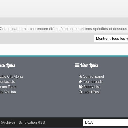
Cet utilisateur n’a pas encore été noté selon les critères spécifiés ci-dessous
ck Links
User Links
ttle City Alpha
Control panel
ontact Us
Your threads
orum Team
Buddy List
ite Version
Latest Post
 (Archivé)
Syndication RSS