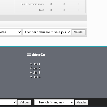
Les 6 derniers mois
0
0
0
Tout
0
0
0
.
Advertise
Link 1
Link 2
Link 3
Link 4