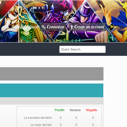
Connexion
Create an account
Howdy Guest!
/
Positifs
Neutres
Négatifs
La semaine dernière
0
0
0
Le mois dernier
0
0
0