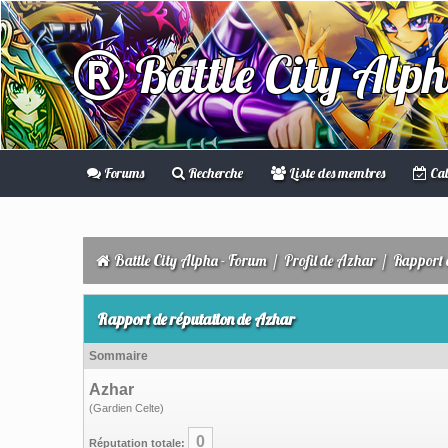
Battle City Alp
Forums
Recherche
Liste des membres
Cal
Battle City Alpha - Forum
/
Profil de Azhar
/
Rapport 
Rapport de réputation de Azhar
Sommaire
Azhar
(Gardien Celte)
0
Réputation totale: