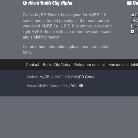
About Battle City Alpha
Qui
Focus MyBB Theme is designed for MyBB 1.8
Ba
series and is tested properly till the most current
C
version of MyBB i.e. 1.8.7. It is simple, clean and
F
light MyBB theme with use of font-awesome icons
L
and shrinking header.
For any more information, please use our contact
form.
Contact
Battle City Alpha
Retourner en haut
Version bas-débit
Moteur
MyBB
, © 2002-2026
MyBB Group
.
Focus MyBB Theme
by
WallBB