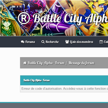
Battle City Alp
Forums
Recherche
Liste des membres
Cal
Battle City Alpha - Forum
/
Message du forum
Battle City Alpha - Forum
Erreur de code d’autorisation. Accédez-vous à cette fonction c