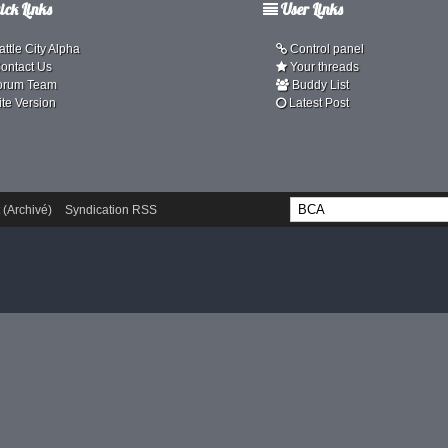
ck Links
User Links
ttle City Alpha
Control panel
ontact Us
Your threads
orum Team
Buddy List
ite Version
Latest Post
 (Archivé)
Syndication RSS