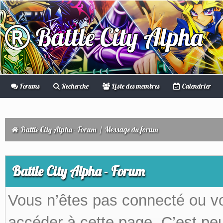
Battle City Alpha
Forums
Recherche
Liste des membres
Calendrier
Battle City Alpha - Forum
/
Message du forum
Battle City Alpha - Forum
Vous n’êtes pas connecté ou v
accéder à cette page. C’est peu