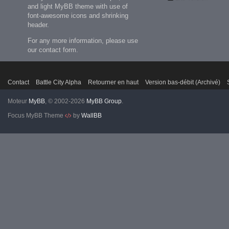
and light MyBB theme with use of
font-awesome icons and shrinking
header.
For any more information, please use
our contact form.
Contact
Battle City Alpha
Retourner en haut
Version bas-débit (Archivé)
Moteur
MyBB
, © 2002-2026
MyBB Group
.
Focus MyBB Theme
by
WallBB