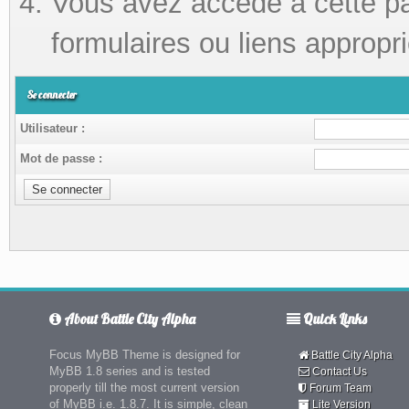
Vous avez accédé à cette pag
formulaires ou liens appropri
Se connecter
Utilisateur :
Mot de passe :
About Battle City Alpha
Quick Links
Focus MyBB Theme is designed for
Battle City Alpha
MyBB 1.8 series and is tested
Contact Us
properly till the most current version
Forum Team
of MyBB i.e. 1.8.7. It is simple, clean
Lite Version