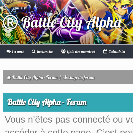
Battle City Alpha
Forums
Recherche
Liste des membres
Calendrier
Battle City Alpha - Forum
/
Message du forum
Battle City Alpha - Forum
Vous n’êtes pas connecté ou v
accéder à cette page. C’est peu