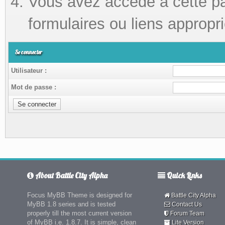
Vous avez accédé à cette pag
formulaires ou liens appropri
Se connecter
Utilisateur :
Mot de passe :
About Battle City Alpha
Quick Links
Focus MyBB Theme is designed for
Battle City Alpha
MyBB 1.8 series and is tested
Contact Us
properly till the most current version
Forum Team
of MyBB i.e. 1.8.7. It is simple, clean
Lite Version