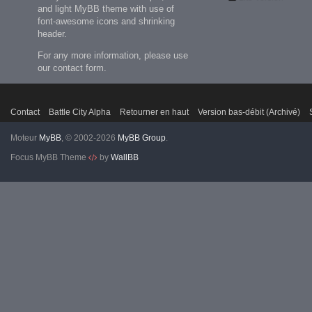
and light MyBB theme with use of
font-awesome icons and shrinking
header.
For any more information, please use
our contact form.
Contact
Battle City Alpha
Retourner en haut
Version bas-débit (Archivé)
Moteur
MyBB
, © 2002-2026
MyBB Group
.
Focus MyBB Theme
by
WallBB