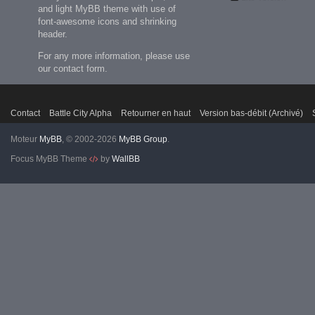
and light MyBB theme with use of
font-awesome icons and shrinking
header.
For any more information, please use
our contact form.
Contact
Battle City Alpha
Retourner en haut
Version bas-débit (Archivé)
Moteur
MyBB
, © 2002-2026
MyBB Group
.
Focus MyBB Theme
by
WallBB