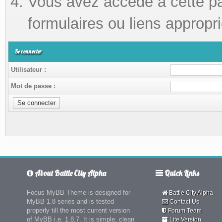
Vous avez accédé à cette pag
formulaires ou liens appropri
Se connecter
Utilisateur :
Mot de passe :
About Battle City Alpha
Quick Links
Focus MyBB Theme is designed for
Battle City Alpha
MyBB 1.8 series and is tested
Contact Us
properly till the most current version
Forum Team
of MyBB i.e. 1.8.7. It is simple, clean
Lite Version