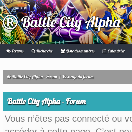
Battle City Alpha
Forums
Recherche
Liste des membres
Calendrier
Battle City Alpha - Forum
/
Message du forum
Battle City Alpha - Forum
Vous n’êtes pas connecté ou v
accéder à cette page. C’est peu