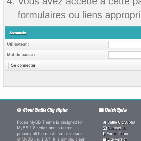
Vous avez accédé à cette pag
formulaires ou liens appropri
Se connecter
Utilisateur :
Mot de passe :
About Battle City Alpha
Quick Links
Focus MyBB Theme is designed for
Battle City Alpha
MyBB 1.8 series and is tested
Contact Us
properly till the most current version
Forum Team
of MyBB i.e. 1.8.7. It is simple, clean
Lite Version