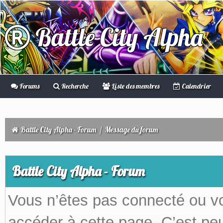
Battle City Alpha
Forums
Recherche
Liste des membres
Calendrier
Battle City Alpha - Forum
/
Message du forum
Battle City Alpha - Forum
Vous n’êtes pas connecté ou v
accéder à cette page. C’est peu