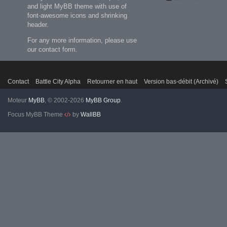
and light MyBB theme with use of
font-awesome icons and shrinking
header.
For any more information, please use
our contact form.
Contact
Battle City Alpha
Retourner en haut
Version bas-débit (Archivé)
Moteur
MyBB
, © 2002-2026
MyBB Group
.
Focus MyBB Theme
by
WallBB