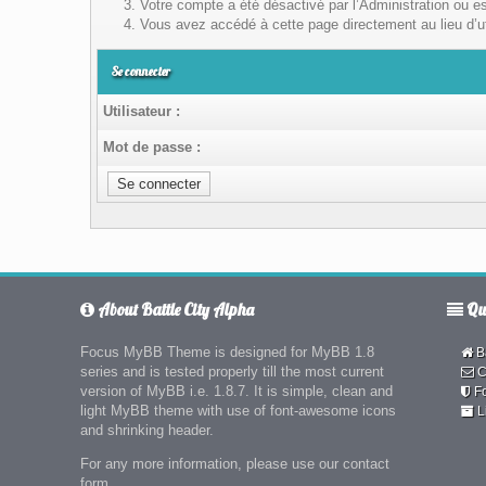
Votre compte a été désactivé par l’Administration ou es
Vous avez accédé à cette page directement au lieu d’uti
Se connecter
Utilisateur :
Mot de passe :
About Battle City Alpha
Qui
Focus MyBB Theme is designed for MyBB 1.8
Ba
series and is tested properly till the most current
C
version of MyBB i.e. 1.8.7. It is simple, clean and
F
light MyBB theme with use of font-awesome icons
L
and shrinking header.
For any more information, please use our contact
form.