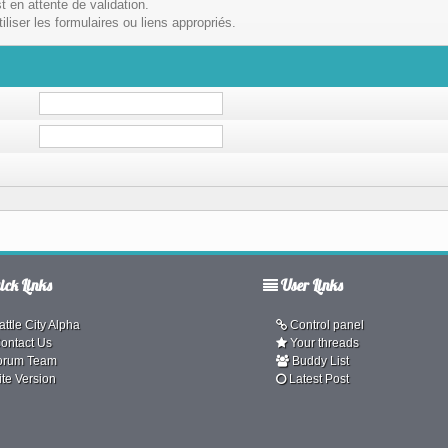
t en attente de validation.
liser les formulaires ou liens appropriés.
ck Links
User Links
ttle City Alpha
Control panel
ontact Us
Your threads
orum Team
Buddy List
ite Version
Latest Post