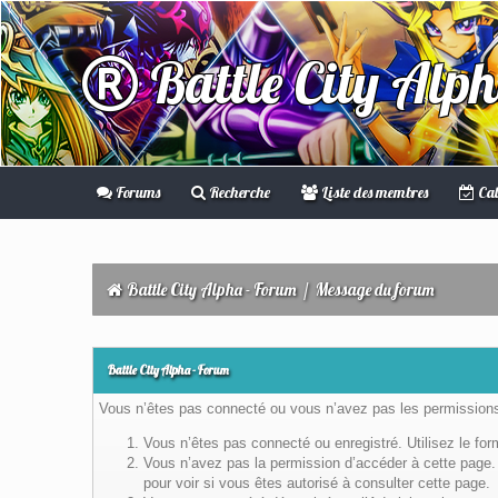
Battle City Alp
Forums
Recherche
Liste des membres
Cal
Battle City Alpha - Forum
/
Message du forum
Battle City Alpha - Forum
Vous n’êtes pas connecté ou vous n’avez pas les permissions 
Vous n’êtes pas connecté ou enregistré. Utilisez le fo
Vous n’avez pas la permission d’accéder à cette page. 
pour voir si vous êtes autorisé à consulter cette page.