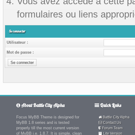
Vous avez accédé à cette pag
formulaires ou liens appropri
Se connecter
Utilisateur :
Mot de passe :
About Battle City Alpha
Quick Links
Focus MyBB Theme is designed for
Battle City Alpha
MyBB 1.8 series and is tested
Contact Us
properly till the most current version
Forum Team
of MyBB i.e. 1.8.7. It is simple, clean
Lite Version