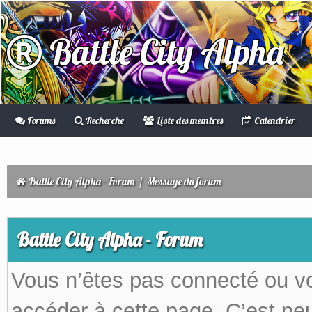
Battle City Alpha
Forums
Recherche
Liste des membres
Calendrier
Battle City Alpha - Forum
/
Message du forum
Battle City Alpha - Forum
Vous n’êtes pas connecté ou v
accéder à cette page. C’est peu