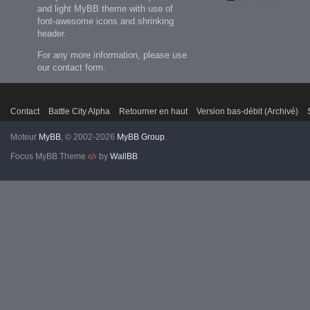
and light MyBB theme with use of
font-awesome icons and shrinking
header.
For any more information, please use
our contact form.
Contact
Battle City Alpha
Retourner en haut
Version bas-débit (Archivé)
Moteur
MyBB
, © 2002-2026
MyBB Group
.
Focus MyBB Theme
by
WallBB