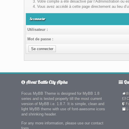
Votre compte a été désactivé par l’Administration ou es
Vous avez accédé à cette page directement au lieu d’uti
Se connecter
Utilisateur :
Mot de passe :
About Battle City Alpha
Qui
Focus MyBB Theme is designed for MyBB 1.8
Ba
series and is tested properly till the most current
C
version of MyBB i.e. 1.8.7. It is simple, clean and
F
light MyBB theme with use of font-awesome icons
L
and shrinking header.
For any more information, please use our contact
form.