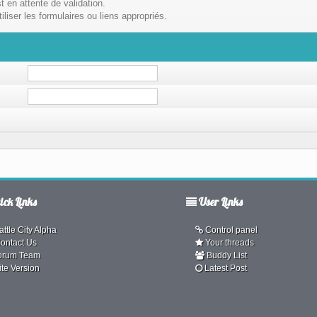
t en attente de validation.
liser les formulaires ou liens appropriés.
ck Links
User Links
ttle City Alpha
Control panel
ontact Us
Your threads
orum Team
Buddy List
ite Version
Latest Post