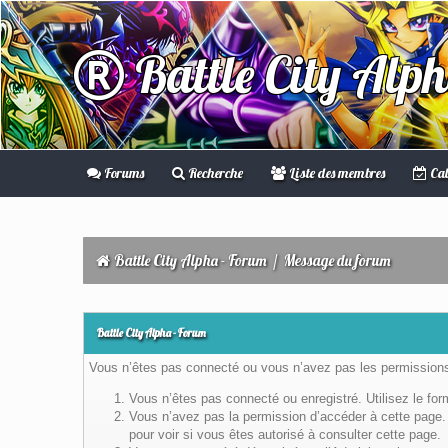
Battle City Alp
Forums
Recherche
Liste des membres
Cal
Battle City Alpha - Forum
/
Message du forum
Battle City Alpha - Forum
Vous n’êtes pas connecté ou vous n’avez pas les permissions 
Vous n’êtes pas connecté ou enregistré. Utilisez le fo
Vous n’avez pas la permission d’accéder à cette page. 
pour voir si vous êtes autorisé à consulter cette page.