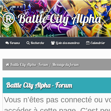
Battle City Alpha
Forums
Recherche
Liste des membres
Calendrier
Battle City Alpha - Forum
/
Message du forum
Battle City Alpha - Forum
Vous n’êtes pas connecté ou v
accéder à cette page. C’est peu