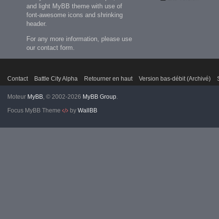
and light MyBB theme with use of
font-awesome icons and shrinking
header.
For any more information, please use
our contact form.
Contact
Battle City Alpha
Retourner en haut
Version bas-débit (Archivé)
Moteur
MyBB
, © 2002-2026
MyBB Group
.
Focus MyBB Theme
by
WallBB