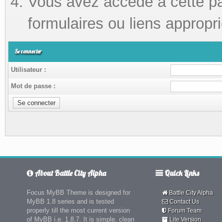
Vous avez accédé à cette pag
formulaires ou liens appropri
Se connecter
Utilisateur :
Mot de passe :
About Battle City Alpha
Quick Links
Focus MyBB Theme is designed for
Battle City Alpha
MyBB 1.8 series and is tested
Contact Us
properly till the most current version
Forum Team
of MyBB i.e. 1.8.7. It is simple, clean
Lite Version