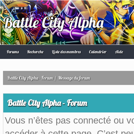
Battle City Alpha
Forums
Recherche
Liste des membres
Calendrier
Aide
Battle City Alpha - Forum
/
Message du forum
Battle City Alpha - Forum
Vous n’êtes pas connecté ou v
accéder à cette page. C’est peu