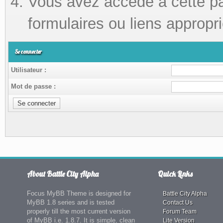
Vous avez accédé à cette pag
formulaires ou liens appropri
Se connecter
Utilisateur :
Mot de passe :
About Battle City Alpha
Quick Links
Focus MyBB Theme is designed for
Battle City Alpha
MyBB 1.8 series and is tested
Contact Us
properly till the most current version
Forum Team
of MyBB i.e. 1.8.7. It is simple, clean
Lite Version