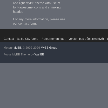
and light MyBB theme with use of
font-awesome icons and shrinking
header.
For any more information, please use
our contact form.
Contact
Battle City Alpha
Retourner en haut
Version bas-débit (Archivé)
Moteur
MyBB
, © 2002-2026
MyBB Group
.
Focus MyBB Theme
by
WallBB