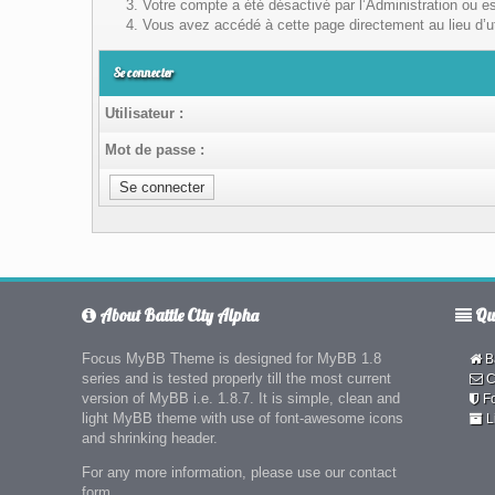
Votre compte a été désactivé par l’Administration ou es
Vous avez accédé à cette page directement au lieu d’uti
Se connecter
Utilisateur :
Mot de passe :
About Battle City Alpha
Qui
Focus MyBB Theme is designed for MyBB 1.8
Ba
series and is tested properly till the most current
C
version of MyBB i.e. 1.8.7. It is simple, clean and
F
light MyBB theme with use of font-awesome icons
L
and shrinking header.
For any more information, please use our contact
form.