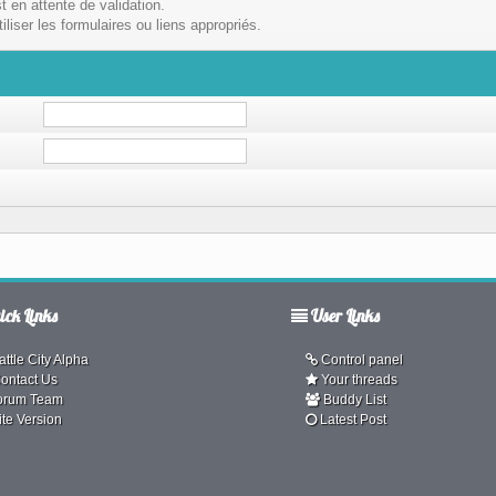
t en attente de validation.
liser les formulaires ou liens appropriés.
ck Links
User Links
ttle City Alpha
Control panel
ontact Us
Your threads
orum Team
Buddy List
ite Version
Latest Post