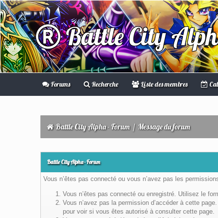
Battle City Alp
Forums
Recherche
Liste des membres
Cal
Battle City Alpha - Forum
/
Message du forum
Battle City Alpha - Forum
Vous n’êtes pas connecté ou vous n’avez pas les permissions 
Vous n’êtes pas connecté ou enregistré. Utilisez le fo
Vous n’avez pas la permission d’accéder à cette page. 
pour voir si vous êtes autorisé à consulter cette page.