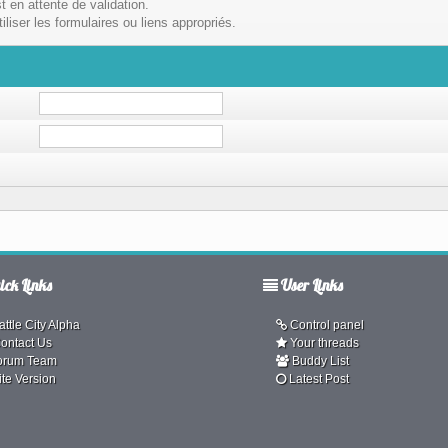
t en attente de validation.
liser les formulaires ou liens appropriés.
ck Links
User Links
ttle City Alpha
Control panel
ontact Us
Your threads
orum Team
Buddy List
ite Version
Latest Post