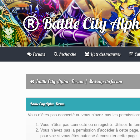
Battle City Alp
Forums
Recherche
Liste des membres
Cal
Battle City Alpha - Forum
/
Message du forum
Battle City Alpha - Forum
Vous n’êtes pas connecté ou vous n’avez pas les permissions 
Vous n’êtes pas connecté ou enregistré. Utilisez le fo
Vous n’avez pas la permission d’accéder à cette page. 
pour voir si vous êtes autorisé à consulter cette page.