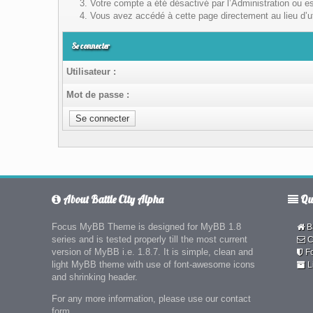
Votre compte a été désactivé par l’Administration ou es
Vous avez accédé à cette page directement au lieu d’uti
Se connecter
Utilisateur :
Mot de passe :
About Battle City Alpha
Qui
Focus MyBB Theme is designed for MyBB 1.8
Ba
series and is tested properly till the most current
C
version of MyBB i.e. 1.8.7. It is simple, clean and
F
light MyBB theme with use of font-awesome icons
L
and shrinking header.
For any more information, please use our contact
form.