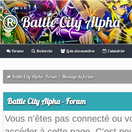
Battle City Alpha
Forums
Recherche
Liste des membres
Calendrier
Battle City Alpha - Forum
/
Message du forum
Battle City Alpha - Forum
Vous n’êtes pas connecté ou v
accéder à cette page. C’est peu