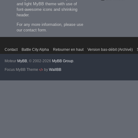
and light MyBB theme with use of
font-awesome icons and shrinking
header.
For any more information, please use
our contact form.
Contact
Battle City Alpha
Retourner en haut
Version bas-débit (Archivé)
Moteur
MyBB
, © 2002-2026
MyBB Group
.
Focus MyBB Theme
by
WallBB