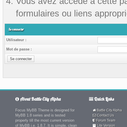
Vous avez accédé à cette pag
formulaires ou liens appropri
Se connecter
Utilisateur :
Mot de passe :
About Battle City Alpha
Quick Links
Focus MyBB Theme is designed for
Battle City Alpha
MyBB 1.8 series and is tested
Contact Us
properly till the most current version
Forum Team
of MyBB i.e. 1.8.7. It is simple, clean
Lite Version