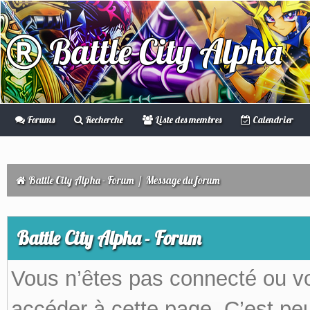
Battle City Alpha
Forums
Recherche
Liste des membres
Calendrier
Battle City Alpha - Forum
/
Message du forum
Battle City Alpha - Forum
Vous n’êtes pas connecté ou v
accéder à cette page. C’est peu