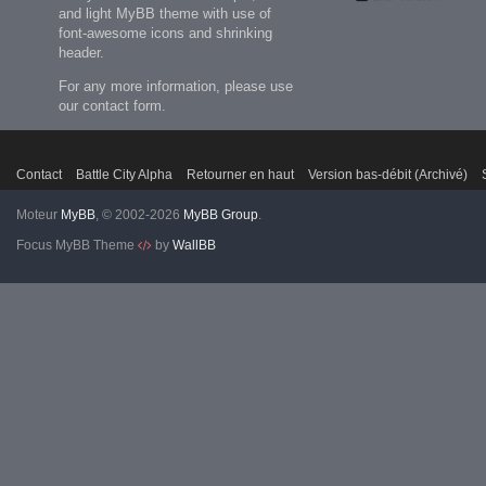
and light MyBB theme with use of
font-awesome icons and shrinking
header.
For any more information, please use
our contact form.
Contact
Battle City Alpha
Retourner en haut
Version bas-débit (Archivé)
Moteur
MyBB
, © 2002-2026
MyBB Group
.
Focus MyBB Theme
by
WallBB