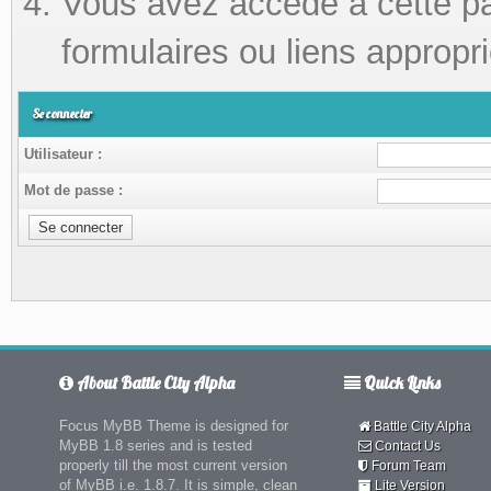
Vous avez accédé à cette pag
formulaires ou liens appropri
Se connecter
Utilisateur :
Mot de passe :
About Battle City Alpha
Quick Links
Focus MyBB Theme is designed for
Battle City Alpha
MyBB 1.8 series and is tested
Contact Us
properly till the most current version
Forum Team
of MyBB i.e. 1.8.7. It is simple, clean
Lite Version