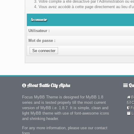
Votre compte a été désactivé par l’Administration ou es
Vous avez accédé à cette page directement au lieu d’uti
Se connecter
Utilisateur :
Mot de passe :
About Battle City Alpha
Qui
Focus MyBB Theme is designed for MyBB 1.8
Ba
series and is tested properly till the most current
C
version of MyBB i.e. 1.8.7. It is simple, clean and
F
light MyBB theme with use of font-awesome icons
L
and shrinking header.
For any more information, please use our contact
form.