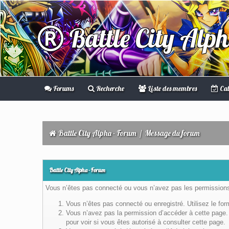
Battle City Alp
Forums
Recherche
Liste des membres
Cal
Battle City Alpha - Forum
/
Message du forum
Battle City Alpha - Forum
Vous n’êtes pas connecté ou vous n’avez pas les permissions 
Vous n’êtes pas connecté ou enregistré. Utilisez le fo
Vous n’avez pas la permission d’accéder à cette page. 
pour voir si vous êtes autorisé à consulter cette page.