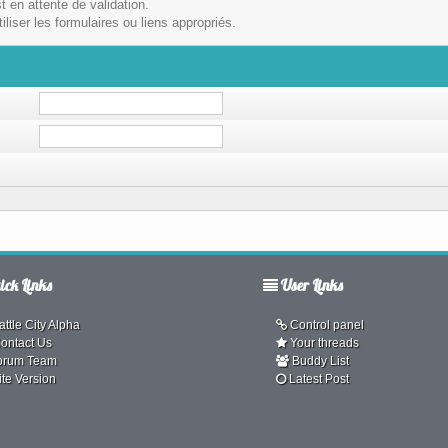
t en attente de validation.
liser les formulaires ou liens appropriés.
ck Links
User Links
ttle City Alpha
Control panel
ontact Us
Your threads
orum Team
Buddy List
ite Version
Latest Post