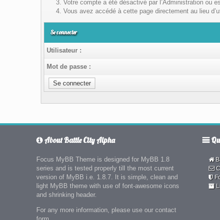
Votre compte a été désactivé par l’Administration ou es
Vous avez accédé à cette page directement au lieu d’uti
Se connecter
Utilisateur :
Mot de passe :
About Battle City Alpha
Qui
Focus MyBB Theme is designed for MyBB 1.8
Ba
series and is tested properly till the most current
C
version of MyBB i.e. 1.8.7. It is simple, clean and
F
light MyBB theme with use of font-awesome icons
L
and shrinking header.
For any more information, please use our contact
form.