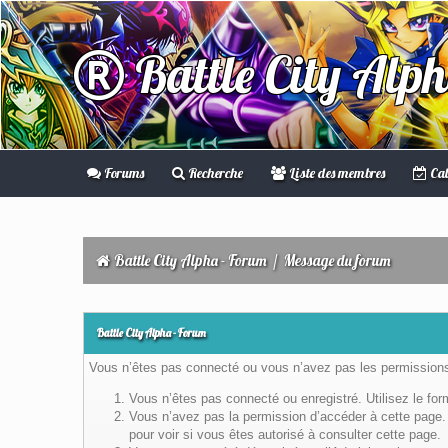
Battle City Alp
Forums
Recherche
Liste des membres
Cal
Battle City Alpha - Forum
/
Message du forum
Battle City Alpha - Forum
Vous n’êtes pas connecté ou vous n’avez pas les permissions 
Vous n’êtes pas connecté ou enregistré. Utilisez le fo
Vous n’avez pas la permission d’accéder à cette page. 
pour voir si vous êtes autorisé à consulter cette page.