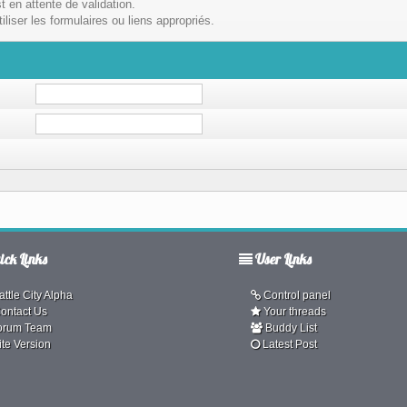
t en attente de validation.
liser les formulaires ou liens appropriés.
ck Links
User Links
ttle City Alpha
Control panel
ontact Us
Your threads
orum Team
Buddy List
ite Version
Latest Post