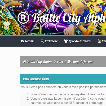
Battle City Alp
Forums
Recherche
Liste des membres
Cal
Battle City Alpha - Forum
/
Message du forum
Battle City Alpha - Forum
Vous n’êtes pas connecté ou vous n’avez pas les permissions 
Vous n’êtes pas connecté ou enregistré. Utilisez le fo
Vous n’avez pas la permission d’accéder à cette page. 
pour voir si vous êtes autorisé à consulter cette page.