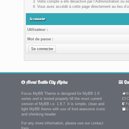
Votre compte a été désactivé par l’Administration ou es
Vous avez accédé à cette page directement au lieu d’uti
Se connecter
Utilisateur :
Mot de passe :
About Battle City Alpha
Qui
Focus MyBB Theme is designed for MyBB 1.8
Ba
series and is tested properly till the most current
C
version of MyBB i.e. 1.8.7. It is simple, clean and
F
light MyBB theme with use of font-awesome icons
L
and shrinking header.
For any more information, please use our contact
form.