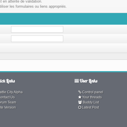
t en attente de validation.
liser les formulaires ou liens appropriés.
ck Links
User Links
ttle City Alpha
Control panel
ontact Us
Your threads
orum Team
Buddy List
ite Version
Latest Post