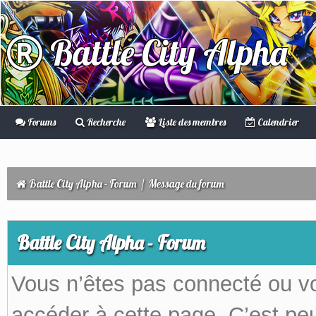
Battle City Alpha
Forums
Recherche
Liste des membres
Calendrier
Battle City Alpha - Forum
/
Message du forum
Battle City Alpha - Forum
Vous n’êtes pas connecté ou v
accéder à cette page. C’est peu