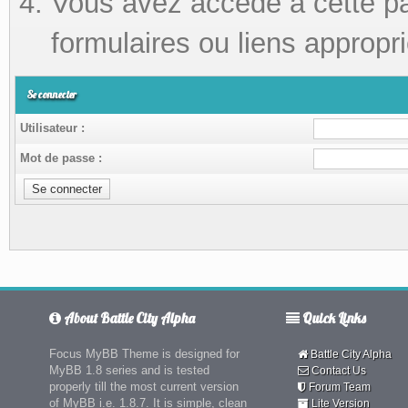
Vous avez accédé à cette pag
formulaires ou liens appropri
Se connecter
Utilisateur :
Mot de passe :
About Battle City Alpha
Quick Links
Focus MyBB Theme is designed for
Battle City Alpha
MyBB 1.8 series and is tested
Contact Us
properly till the most current version
Forum Team
of MyBB i.e. 1.8.7. It is simple, clean
Lite Version