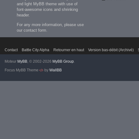
and light MyBB theme with use of
font-awesome icons and shrinking
header.
For any more information, please use
our contact form.
Contact
Battle City Alpha
Retourner en haut
Version bas-débit (Archivé)
Moteur
MyBB
, © 2002-2026
MyBB Group
.
Focus MyBB Theme
by
WallBB