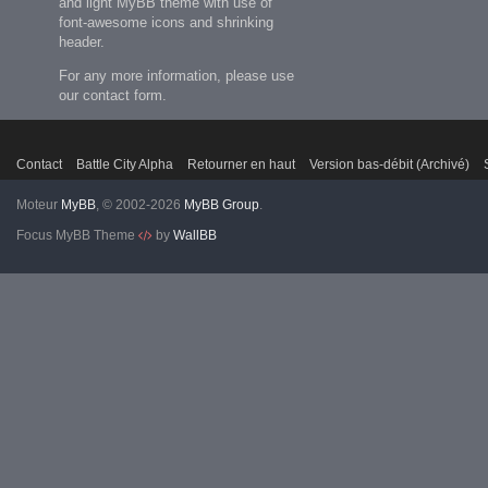
and light MyBB theme with use of
font-awesome icons and shrinking
header.
For any more information, please use
our contact form.
Contact
Battle City Alpha
Retourner en haut
Version bas-débit (Archivé)
Moteur
MyBB
, © 2002-2026
MyBB Group
.
Focus MyBB Theme
by
WallBB