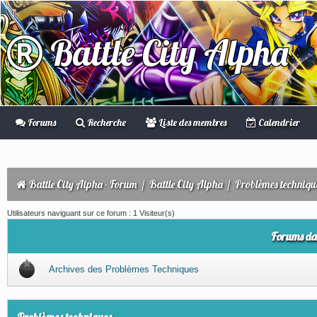
Battle City Alpha
Forums
Recherche
Liste des membres
Calendrier
Battle City Alpha - Forum
/
Battle City Alpha
/
Problèmes techniqu
Utilisateurs naviguant sur ce forum : 1 Visiteur(s)
Forums da
Archives des Problèmes Techniques