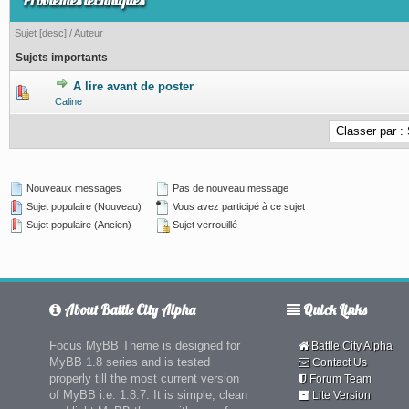
Problèmes techniques
Sujet
[
desc
]
/
Auteur
Sujets importants
A lire avant de poster
0 Votes - 0 sur 5 en moyenne
1
2
3
4
5
Caline
Nouveaux messages
Pas de nouveau message
Sujet populaire (Nouveau)
Vous avez participé à ce sujet
Sujet populaire (Ancien)
Sujet verrouillé
About Battle City Alpha
Quick Links
Focus MyBB Theme is designed for
Battle City Alpha
MyBB 1.8 series and is tested
Contact Us
properly till the most current version
Forum Team
of MyBB i.e. 1.8.7. It is simple, clean
Lite Version