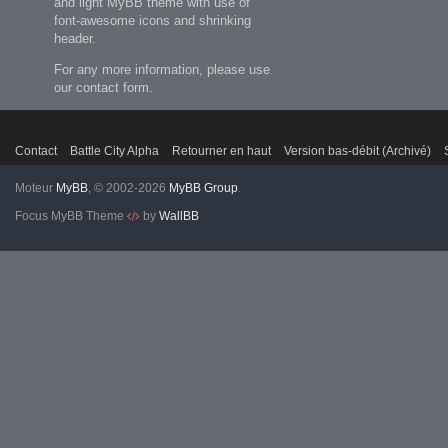
and light MyBB theme with use of
font-awesome icons and shrinking
header.
For any more information, please use
our contact form.
Contact
Battle City Alpha
Retourner en haut
Version bas-débit (Archivé)
Moteur
MyBB
, © 2002-2026
MyBB Group
.
Focus MyBB Theme
by
WallBB