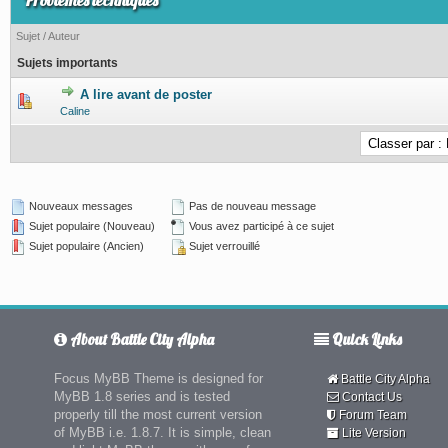
Problèmes techniques
Sujet
/
Auteur
Sujets importants
A lire avant de poster
0 Votes - 0 sur 5 en moyenne
1
2
3
4
5
Caline
Nouveaux messages
Pas de nouveau message
Sujet populaire (Nouveau)
Vous avez participé à ce sujet
Sujet populaire (Ancien)
Sujet verrouillé
About Battle City Alpha
Quick Links
Focus MyBB Theme is designed for
Battle City Alpha
MyBB 1.8 series and is tested
Contact Us
properly till the most current version
Forum Team
of MyBB i.e. 1.8.7. It is simple, clean
Lite Version