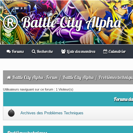
Battle City Alpha
Forums
Recherche
Liste des membres
Calendrier
Battle City Alpha - Forum
/
Battle City Alpha
/
Problèmes techniqu
Utilisateurs naviguant sur ce forum : 1 Visiteur(s)
Forums da
Archives des Problèmes Techniques