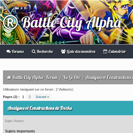
Battle City Alpha
Forums
Recherche
Liste des membres
Calendrier
Battle City Alpha - Forum
/
Yu-Gi-Oh!
/
Analyses et Constructions 
Utilisateurs naviguant sur ce forum : 2 Visiteur(s)
Pages (2) :
1
2
Suivant »
Analyses et Constructions de Decks
Sujet
/
Auteur
Sujets importants