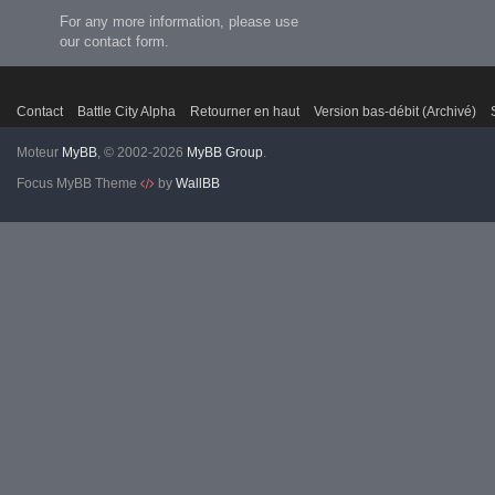
For any more information, please use
our contact form.
Contact
Battle City Alpha
Retourner en haut
Version bas-débit (Archivé)
Moteur
MyBB
, © 2002-2026
MyBB Group
.
Focus MyBB Theme
by
WallBB