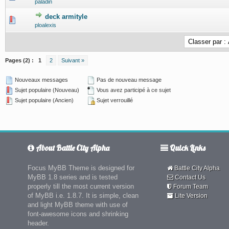
paladin
deck armityle
0 Votes - 0 sur 5 en moyenne
1
2
3
4
5
ploalexis
Pages (2) :
1
2
Suivant »
Nouveaux messages
Pas de nouveau message
Sujet populaire (Nouveau)
Vous avez participé à ce sujet
Sujet populaire (Ancien)
Sujet verrouillé
About Battle City Alpha
Quick Links
Focus MyBB Theme is designed for
Battle City Alpha
MyBB 1.8 series and is tested
Contact Us
properly till the most current version
Forum Team
of MyBB i.e. 1.8.7. It is simple, clean
Lite Version
and light MyBB theme with use of
font-awesome icons and shrinking
header.