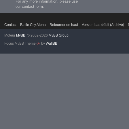
For any more information, please use
our contact form.
Contact
Battle City Alpha
Retourner en haut
Version bas-débit (Archivé)
Moteur
MyBB
, © 2002-2026
MyBB Group
.
Focus MyBB Theme
by
WallBB