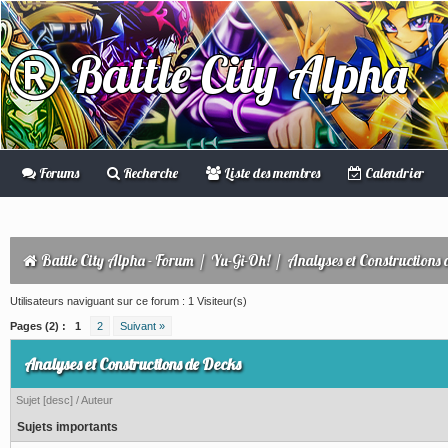
Battle City Alpha
Forums
Recherche
Liste des membres
Calendrier
Battle City Alpha - Forum
/
Yu-Gi-Oh!
/
Analyses et Constructions 
Utilisateurs naviguant sur ce forum : 1 Visiteur(s)
Pages (2) :
1
2
Suivant »
Analyses et Constructions de Decks
Sujet
[
desc
]
/
Auteur
Sujets importants