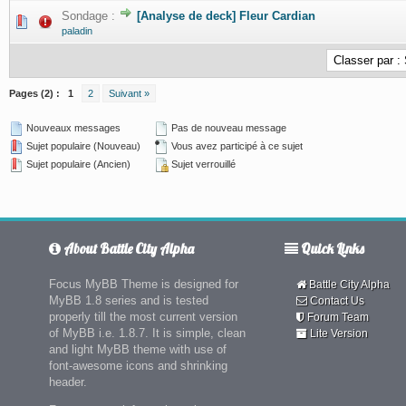
Sondage :
[Analyse de deck] Fleur Cardian
0 Votes - 0 sur 5 en moyenne
1
2
3
4
5
paladin
Pages (2) :
1
2
Suivant »
Nouveaux messages
Pas de nouveau message
Sujet populaire (Nouveau)
Vous avez participé à ce sujet
Sujet populaire (Ancien)
Sujet verrouillé
About Battle City Alpha
Quick Links
Focus MyBB Theme is designed for
Battle City Alpha
MyBB 1.8 series and is tested
Contact Us
properly till the most current version
Forum Team
of MyBB i.e. 1.8.7. It is simple, clean
Lite Version
and light MyBB theme with use of
font-awesome icons and shrinking
header.