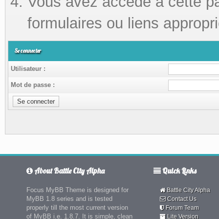
Vous avez accédé à cette pag
formulaires ou liens appropri
Se connecter
Utilisateur :
Mot de passe :
About Battle City Alpha
Quick Links
Focus MyBB Theme is designed for
Battle City Alpha
MyBB 1.8 series and is tested
Contact Us
properly till the most current version
Forum Team
of MyBB i.e. 1.8.7. It is simple, clean
Lite Version