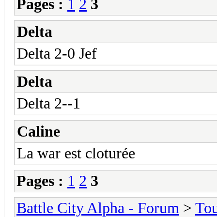
Pages :
1
2
3
Delta
Delta 2-0 Jef
Delta
Delta 2--1
Caline
La war est cloturée
Pages :
1
2
3
Battle City Alpha - Forum
>
To