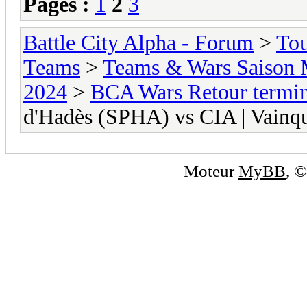
Pages :
1
2
3
Battle City Alpha - Forum
>
To
Teams
>
Teams & Wars Saison 
2024
>
BCA Wars Retour termin
d'Hadès (SPHA) vs CIA | Vainq
Moteur
MyBB
, 